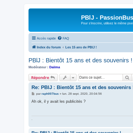
PBlJ - PassionBus
Pour s'inscrire, utilisez le même pse
Accès rapide
FAQ
Index du forum
Les 15 ans de PBlJ !
PBlJ : Bientôt 15 ans et des souvenirs !
Modérateur :
Daiima
R
Répondre
Re: PBlJ : Bientôt 15 ans et des souvenirs 
M
par
raph007bus
»
lun. 28 sept. 2020, 20:04:56
e
s
Ah ok, il y avait les publicités ?
s
a
g
e
.
Re: PBlJ : Bientôt 15 ans et des souvenirs !