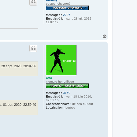
t
posteur chevroné
Messages :
2286
Enregistré le :
sam. 28 juil. 2012,
11:07:42
H
a
u
t
. 28 sept. 2020, 20:04:56
Otto
membre honorifique
Messages :
3159
Enregistré le :
ven. 18 juin 2010,
09:51:15
Concessionnaire :
de rien du tout
u. 01 oct. 2020, 22:59:40
Localisation :
Lutèce