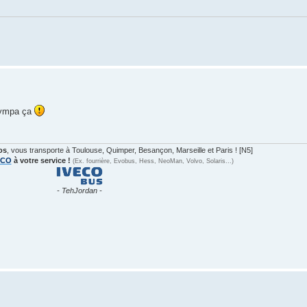
 sympa ça
os
, vous transporte à Toulouse, Quimper, Besançon, Marseille et Paris ! [N5]
ECO
à votre service !
(Ex. fourrière, Evobus, Hess, NeoMan, Volvo, Solaris...)
- TehJordan -