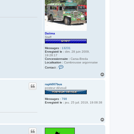
Daiima
Staff
Messages :
13231
Enregistré le :
dim. 28 juin 2009,
19:28:17
Concessionnaire :
Carsa-Breda
Localisation :
Cambrousse argonnaise
C
Contact :
o
n
H
t
a
a
u
c
raph007bus
t
t
posteur dévoué
e
r
D
Messages :
798
a
Enregistré le :
jeu. 25 juil. 2019, 19:08:38
i
i
m
a
H
a
u
t