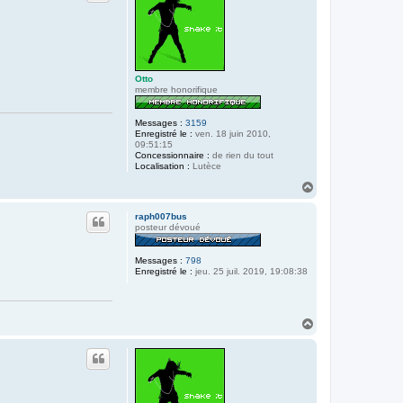
Otto
membre honorifique
Messages :
3159
Enregistré le :
ven. 18 juin 2010,
09:51:15
Concessionnaire :
de rien du tout
Localisation :
Lutèce
H
a
u
raph007bus
t
posteur dévoué
Messages :
798
Enregistré le :
jeu. 25 juil. 2019, 19:08:38
H
a
u
t