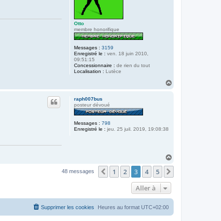
Otto
membre honorifique
Messages :
3159
Enregistré le :
ven. 18 juin 2010,
09:51:15
Concessionnaire :
de rien du tout
Localisation :
Lutèce
H
a
u
raph007bus
t
posteur dévoué
Messages :
798
Enregistré le :
jeu. 25 juil. 2019, 19:08:38
H
a
1
2
3
4
5
u
Précédente
Suivante
48 messages
t
Aller à
Supprimer les cookies
Heures au format
UTC+02:00