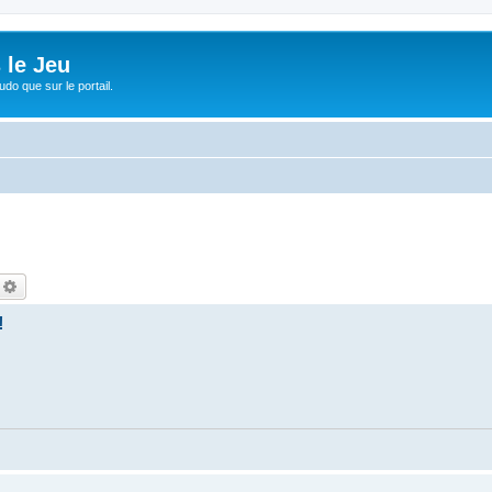
 le Jeu
udo que sur le portail.
echercher
Recherche avancée
!