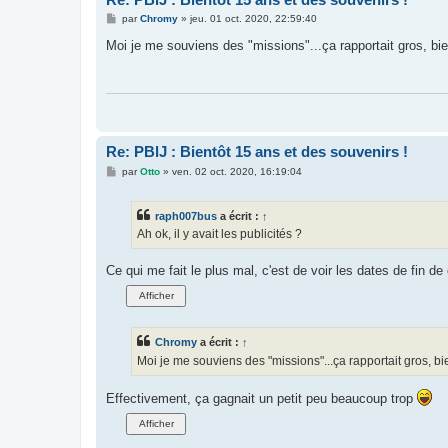
M
par
Chromy
»
jeu. 01 oct. 2020, 22:59:40
e
s
Moi je me souviens des "missions"...ça rapportait gros, bie
s
a
g
e
Re: PBlJ : Bientôt 15 ans et des souvenirs !
M
par
Otto
»
ven. 02 oct. 2020, 16:19:04
e
s
s
raph007bus
a écrit :
↑
a
g
Ah ok, il y avait les publicités ?
e
Ce qui me fait le plus mal, c'est de voir les dates de fin de
Chromy
a écrit :
↑
Moi je me souviens des "missions"...ça rapportait gros, b
Effectivement, ça gagnait un petit peu beaucoup trop