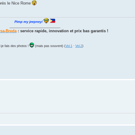
après le Nice Rome
Pimp my jeepney!
____________________________
rsa-Breda
: service rapide, innovation et prix bas garantis !
 je fais des photos !
(mais pas souvent) (
Vol.1
⋅
Vol.2
)