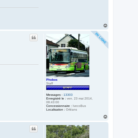
H
a
u
t
Phobos
Staff
Messages :
13303
Enregistré le :
ven. 23 mai 2014,
08:43:00
Concessionnaire :
IvecoBus
Localisation :
Orléans
H
a
u
t