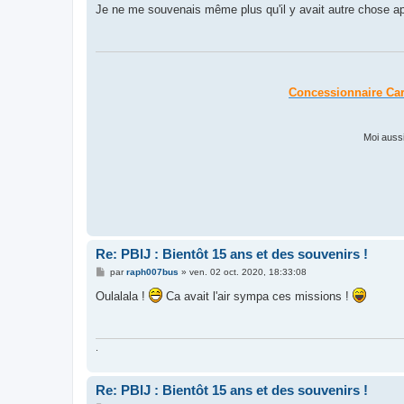
s
Je ne me souvenais même plus qu'il y avait autre chose 
s
a
g
e
Concessionnaire Ca
Moi aussi
Re: PBlJ : Bientôt 15 ans et des souvenirs !
M
par
raph007bus
»
ven. 02 oct. 2020, 18:33:08
e
s
Oulalala !
Ca avait l'air sympa ces missions !
s
a
g
e
.
Re: PBlJ : Bientôt 15 ans et des souvenirs !