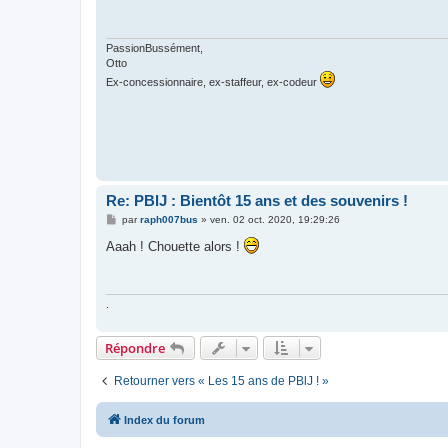
a
g
e
PassionBussément,
Otto
Ex-concessionnaire, ex-staffeur, ex-codeur
Re: PBlJ : Bientôt 15 ans et des souvenirs !
M
par
raph007bus
»
ven. 02 oct. 2020, 19:29:26
e
s
Aaah ! Chouette alors !
s
a
g
e
.
Répondre
Retourner vers « Les 15 ans de PBlJ ! »
Index du forum