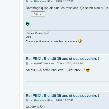
M
par
Otto
»
ven. 02 oct. 2020, 18:57:31
e
s
Dommage qu'on ait plus les missions. Ça serait bien qu'un 
s
a
g
e
PassionBussément,
Otto
Ex-concessionnaire, ex-staffeur, ex-codeur
Re: PBlJ : Bientôt 15 ans et des souvenirs !
M
par
raph007bus
»
ven. 02 oct. 2020, 19:01:10
e
s
Ah oui ! Ca serait chouette ! C'est prevu ?
s
a
g
e
.
Re: PBlJ : Bientôt 15 ans et des souvenirs !
M
par
Otto
»
ven. 02 oct. 2020, 19:07:40
e
s
Espérons O:)
s