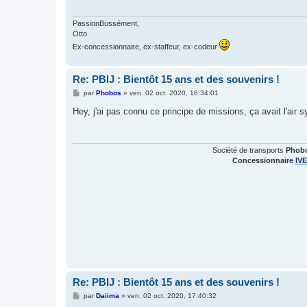
PassionBussément,
Otto
Ex-concessionnaire, ex-staffeur, ex-codeur
Re: PBlJ : Bientôt 15 ans et des souvenirs !
M
par
Phobos
»
ven. 02 oct. 2020, 16:34:01
e
s
Hey, j'ai pas connu ce principe de missions, ça avait l'air
s
a
g
e
Société de transports
Phob
Concessionnaire
IV
Re: PBlJ : Bientôt 15 ans et des souvenirs !
M
par
Daiima
»
ven. 02 oct. 2020, 17:40:32
e