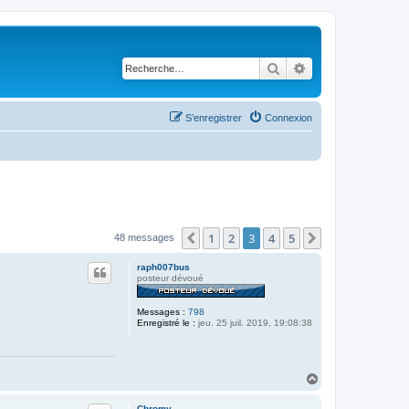
Rechercher
Recherche avancé
S’enregistrer
Connexion
1
2
3
4
5
Précédente
Suivante
48 messages
raph007bus
posteur dévoué
Messages :
798
Enregistré le :
jeu. 25 juil. 2019, 19:08:38
H
a
u
Chromy