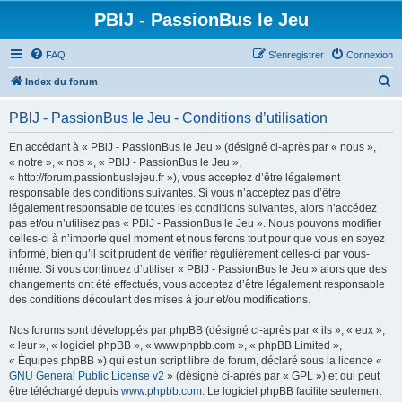
PBlJ - PassionBus le Jeu
FAQ
S’enregistrer
Connexion
R
Index du forum
e
PBlJ - PassionBus le Jeu - Conditions d’utilisation
c
h
En accédant à « PBlJ - PassionBus le Jeu » (désigné ci-après par « nous »,
« notre », « nos », « PBlJ - PassionBus le Jeu »,
e
« http://forum.passionbuslejeu.fr »), vous acceptez d’être légalement
r
responsable des conditions suivantes. Si vous n’acceptez pas d’être
légalement responsable de toutes les conditions suivantes, alors n’accédez
c
pas et/ou n’utilisez pas « PBlJ - PassionBus le Jeu ». Nous pouvons modifier
h
celles-ci à n’importe quel moment et nous ferons tout pour que vous en soyez
informé, bien qu’il soit prudent de vérifier régulièrement celles-ci par vous-
e
même. Si vous continuez d’utiliser « PBlJ - PassionBus le Jeu » alors que des
r
changements ont été effectués, vous acceptez d’être légalement responsable
des conditions découlant des mises à jour et/ou modifications.
Nos forums sont développés par phpBB (désigné ci-après par « ils », « eux »,
« leur », « logiciel phpBB », « www.phpbb.com », « phpBB Limited »,
« Équipes phpBB ») qui est un script libre de forum, déclaré sous la licence «
GNU General Public License v2
» (désigné ci-après par « GPL ») et qui peut
être téléchargé depuis
www.phpbb.com
. Le logiciel phpBB facilite seulement