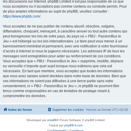
les discussions sur Internet. phpBB Limited n’est pas responsable de ce que
nous acceptons ou n’acceptons pas comme contenu ou conduite permis. Pour
de plus amples informations au sujet de phpBB, veuillez consulter :
https://www.phpbb.com/
.
Vous acceptez de ne pas publier de contenu abusif, obscène, vulgaire,
diffamatoire, choquant, menaçant, à caractère sexuel ou tout autre contenu qui
peut transgresser les lois de votre pays, du pays où « PBlJ - PassionBus le
Jeu » est hébergé ou les lois internationales. Le faire peut vous mener à un
bannissement immédiat et permanent, avec une notification à votre fournisseur
d’accès à Internet si nous le jugeons nécessaire. Les adresses IP de tous les
messages sont enregistrées pour aider au renforcement de ces conditions.
Vous acceptez que « PBlJ - PassionBus le Jeu » supprime, modifie, déplace
ou verrouille n’importe quel sujet lorsque nous estimons que cela est
nécessaire. En tant que membre, vous acceptez que toutes les informations
que vous avez saisies soient stockées dans notre base de données. Bien que
ces informations ne soient pas diffusées à une tierce partie sans votre
consentement, ni « PBlJ - PassionBus le Jeu », ni phpBB ne pourront être
tenus comme responsables en cas de tentative de piratage visant à
compromettre les données.
Index du forum
Supprimer les cookies
Heures au format
UTC+02:00
Développé par
phpBB
® Forum Software © phpBB Limited
Traduit par
phpBB-fr.com
Confidentialité
|
Conditions