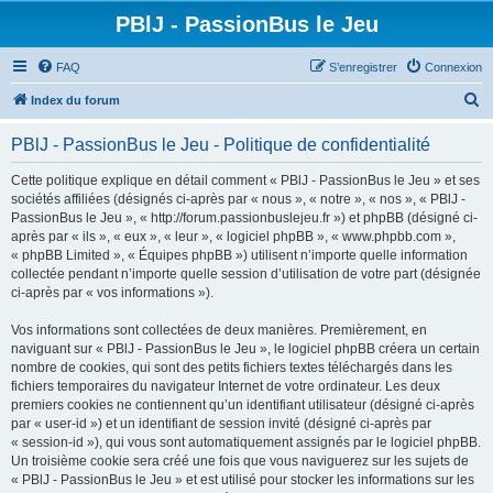
PBlJ - PassionBus le Jeu
FAQ
S’enregistrer
Connexion
R
Index du forum
e
PBlJ - PassionBus le Jeu - Politique de confidentialité
c
h
Cette politique explique en détail comment « PBlJ - PassionBus le Jeu » et ses
sociétés affiliées (désignés ci-après par « nous », « notre », « nos », « PBlJ -
e
PassionBus le Jeu », « http://forum.passionbuslejeu.fr ») et phpBB (désigné ci-
r
après par « ils », « eux », « leur », « logiciel phpBB », « www.phpbb.com »,
« phpBB Limited », « Équipes phpBB ») utilisent n’importe quelle information
c
collectée pendant n’importe quelle session d’utilisation de votre part (désignée
h
ci-après par « vos informations »).
e
Vos informations sont collectées de deux manières. Premièrement, en
r
naviguant sur « PBlJ - PassionBus le Jeu », le logiciel phpBB créera un certain
nombre de cookies, qui sont des petits fichiers textes téléchargés dans les
fichiers temporaires du navigateur Internet de votre ordinateur. Les deux
premiers cookies ne contiennent qu’un identifiant utilisateur (désigné ci-après
par « user-id ») et un identifiant de session invité (désigné ci-après par
« session-id »), qui vous sont automatiquement assignés par le logiciel phpBB.
Un troisième cookie sera créé une fois que vous naviguerez sur les sujets de
« PBlJ - PassionBus le Jeu » et est utilisé pour stocker les informations sur les