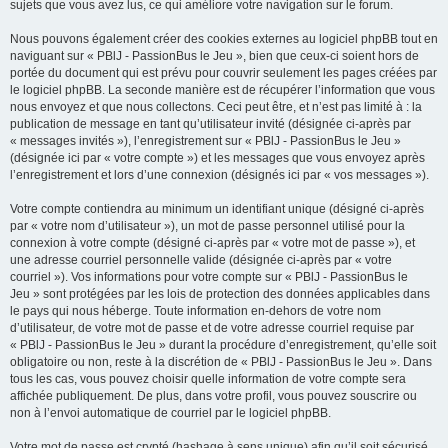
sujets que vous avez lus, ce qui améliore votre navigation sur le forum.
Nous pouvons également créer des cookies externes au logiciel phpBB tout en
naviguant sur « PBlJ - PassionBus le Jeu », bien que ceux-ci soient hors de
portée du document qui est prévu pour couvrir seulement les pages créées par
le logiciel phpBB. La seconde manière est de récupérer l’information que vous
nous envoyez et que nous collectons. Ceci peut être, et n’est pas limité à : la
publication de message en tant qu’utilisateur invité (désignée ci-après par
« messages invités »), l’enregistrement sur « PBlJ - PassionBus le Jeu »
(désignée ici par « votre compte ») et les messages que vous envoyez après
l’enregistrement et lors d’une connexion (désignés ici par « vos messages »).
Votre compte contiendra au minimum un identifiant unique (désigné ci-après
par « votre nom d’utilisateur »), un mot de passe personnel utilisé pour la
connexion à votre compte (désigné ci-après par « votre mot de passe »), et
une adresse courriel personnelle valide (désignée ci-après par « votre
courriel »). Vos informations pour votre compte sur « PBlJ - PassionBus le
Jeu » sont protégées par les lois de protection des données applicables dans
le pays qui nous héberge. Toute information en-dehors de votre nom
d’utilisateur, de votre mot de passe et de votre adresse courriel requise par
« PBlJ - PassionBus le Jeu » durant la procédure d’enregistrement, qu’elle soit
obligatoire ou non, reste à la discrétion de « PBlJ - PassionBus le Jeu ». Dans
tous les cas, vous pouvez choisir quelle information de votre compte sera
affichée publiquement. De plus, dans votre profil, vous pouvez souscrire ou
non à l’envoi automatique de courriel par le logiciel phpBB.
Votre mot de passe est crypté (hashage à sens unique) afin qu’il soit sécurisé.