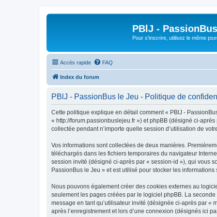
PBlJ - PassionBus
Pour s'inscrire, utilisez le même pse
Accès rapide
FAQ
Index du forum
PBlJ - PassionBus le Jeu - Politique de confident
Cette politique explique en détail comment « PBlJ - PassionBus l
« http://forum.passionbuslejeu.fr ») et phpBB (désigné ci-après
collectée pendant n’importe quelle session d’utilisation de votr
Vos informations sont collectées de deux manières. Premièrement
téléchargés dans les fichiers temporaires du navigateur Internet
session invité (désigné ci-après par « session-id »), qui vous 
PassionBus le Jeu » et est utilisé pour stocker les informations 
Nous pouvons également créer des cookies externes au logiciel
seulement les pages créées par le logiciel phpBB. La seconde ma
message en tant qu’utilisateur invité (désignée ci-après par «
après l’enregistrement et lors d’une connexion (désignés ici p