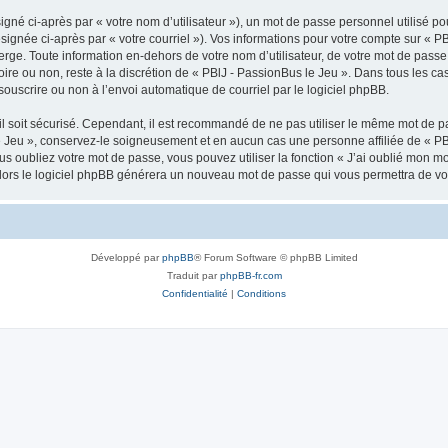
gné ci-après par « votre nom d’utilisateur »), un mot de passe personnel utilisé po
signée ci-après par « votre courriel »). Vos informations pour votre compte sur « PB
ge. Toute information en-dehors de votre nom d’utilisateur, de votre mot de passe 
toire ou non, reste à la discrétion de « PBlJ - PassionBus le Jeu ». Dans tous les c
souscrire ou non à l’envoi automatique de courriel par le logiciel phpBB.
l soit sécurisé. Cependant, il est recommandé de ne pas utiliser le même mot de pas
e Jeu », conservez-le soigneusement et en aucun cas une personne affiliée de « PB
 oubliez votre mot de passe, vous pouvez utiliser la fonction « J’ai oublié mon m
, alors le logiciel phpBB générera un nouveau mot de passe qui vous permettra de v
Développé par
phpBB
® Forum Software © phpBB Limited
Traduit par
phpBB-fr.com
Confidentialité
|
Conditions