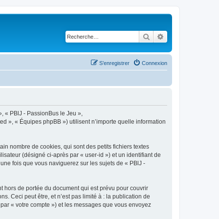
Rechercher
Recherche avancé
S’enregistrer
Connexion
», « PBlJ - PassionBus le Jeu »,
ted », « Équipes phpBB ») utilisent n’importe quelle information
in nombre de cookies, qui sont des petits fichiers textes
isateur (désigné ci-après par « user-id ») et un identifiant de
une fois que vous naviguerez sur les sujets de « PBlJ -
t hors de portée du document qui est prévu pour couvrir
Ceci peut être, et n’est pas limité à : la publication de
ci par « votre compte ») et les messages que vous envoyez