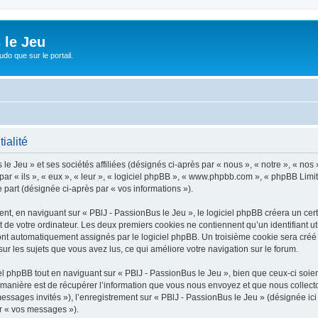
 le Jeu
udo que sur le portail.
ialité
e Jeu » et ses sociétés affiliées (désignés ci-après par « nous », « notre », « nos 
 par « ils », « eux », « leur », « logiciel phpBB », « www.phpbb.com », « phpBB Limi
e part (désignée ci-après par « vos informations »).
, en naviguant sur « PBlJ - PassionBus le Jeu », le logiciel phpBB créera un certa
 de votre ordinateur. Les deux premiers cookies ne contiennent qu’un identifiant util
sont automatiquement assignés par le logiciel phpBB. Un troisième cookie sera créé 
sur les sujets que vous avez lus, ce qui améliore votre navigation sur le forum.
 phpBB tout en naviguant sur « PBlJ - PassionBus le Jeu », bien que ceux-ci soien
nière est de récupérer l’information que vous nous envoyez et que nous collectons. 
 messages invités »), l’enregistrement sur « PBlJ - PassionBus le Jeu » (désignée i
ar « vos messages »).