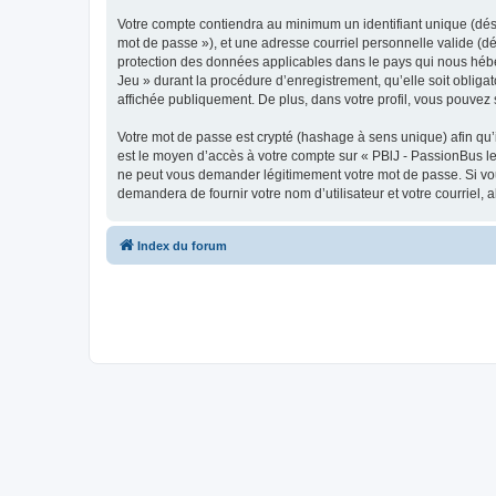
Votre compte contiendra au minimum un identifiant unique (dési
mot de passe »), et une adresse courriel personnelle valide (dé
protection des données applicables dans le pays qui nous héber
Jeu » durant la procédure d’enregistrement, qu’elle soit obliga
affichée publiquement. De plus, dans votre profil, vous pouvez 
Votre mot de passe est crypté (hashage à sens unique) afin qu’i
est le moyen d’accès à votre compte sur « PBlJ - PassionBus l
ne peut vous demander légitimement votre mot de passe. Si vous
demandera de fournir votre nom d’utilisateur et votre courriel
Index du forum