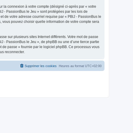
ur la connexion à votre compte (désigné ci-après par « votre
lJ - PassionBus le Jeu » sont protégées par les lois de
et de votre adresse courriel requise par « PBlJ - PassionBus le
as, vous pouvez choisir quelle information de votre compte sera
se sur plusieurs sites Internet différents. Votre mot de passe
lJ - PassionBus le Jeu », de phpBB ou une d’une tierce partie
ot de passe » fournie par le logiciel phpBB. Ce processus vous
ous reconnecter.
Supprimer les cookies
Heures au format
UTC+02:00