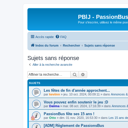
PBlJ - PassionBus
Pour s'inscrire, utilisez le même pse
Accès rapide
FAQ
Index du forum
Rechercher
Sujets sans réponse
Sujets sans réponse
Aller à la recherche avancée
Rechercher
Recherche avancée
SUJETS
Les fêtes de fin d'année approchent...
par
keviinn
»
jeu. 10 oct. 2024, 00:09:11
» dans
Annonces &
Vous pouvez enfin soutenir le jeu :D
par
Daiima
»
mar. 08 oct. 2024, 17:16:39
» dans
Annonces 
PassionBus fête ses 15 ans !
par
Otto
»
dim. 01 nov. 2020, 16:53:30
» dans
Les 15 ans de
[ADM] Règlement de PassionsBus