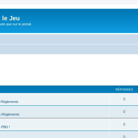
 le Jeu
udo que sur le portail.
RÉPONSES
0
 Règlements
0
& Règlements
0
 PBlJ !
0