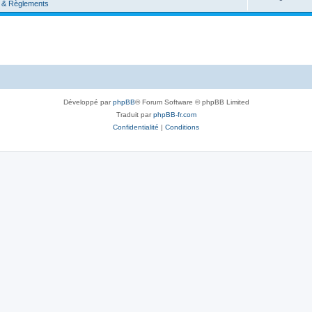
 & Règlements
Développé par
phpBB
® Forum Software © phpBB Limited
Traduit par
phpBB-fr.com
Confidentialité
|
Conditions