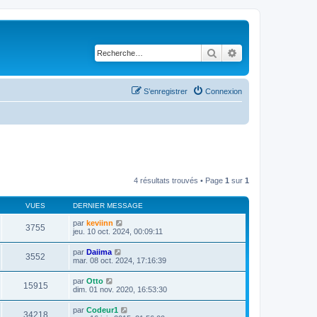
Rechercher
Recherche avancé
S’enregistrer
Connexion
4 résultats trouvés • Page
1
sur
1
VUES
DERNIER MESSAGE
par
keviinn
3755
jeu. 10 oct. 2024, 00:09:11
par
Daiima
3552
mar. 08 oct. 2024, 17:16:39
par
Otto
15915
dim. 01 nov. 2020, 16:53:30
par
Codeur1
34218