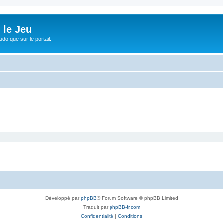
 le Jeu
udo que sur le portail.
Développé par
phpBB
® Forum Software © phpBB Limited
Traduit par
phpBB-fr.com
Confidentialité
|
Conditions