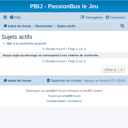
PBlJ - PassionBus le Jeu
FAQ
S’enregistrer
Connexion
R
Index du forum
Rechercher
Sujets actifs
e
Sujets actifs
c
Aller à la recherche avancée
h
0 résultat trouvé • Page
1
sur
1
e
Aucun sujet ou message ne correspond à vos critères de recherche.
r
0 résultat trouvé • Page
1
sur
1
c
Aller à
h
Index du forum
Supprimer les cookies
Heures au format
UTC+02:00
e
r
Développé par
phpBB
® Forum Software © phpBB Limited
Traduit par
phpBB-fr.com
Confidentialité
|
Conditions