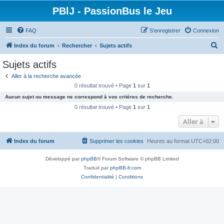
PBlJ - PassionBus le Jeu
FAQ
S’enregistrer
Connexion
R
Index du forum
Rechercher
Sujets actifs
e
Sujets actifs
c
Aller à la recherche avancée
h
0 résultat trouvé • Page
1
sur
1
e
Aucun sujet ou message ne correspond à vos critères de recherche.
r
0 résultat trouvé • Page
1
sur
1
c
Aller à
h
Index du forum
Supprimer les cookies
Heures au format
UTC+02:00
e
r
Développé par
phpBB
® Forum Software © phpBB Limited
Traduit par
phpBB-fr.com
Confidentialité
|
Conditions