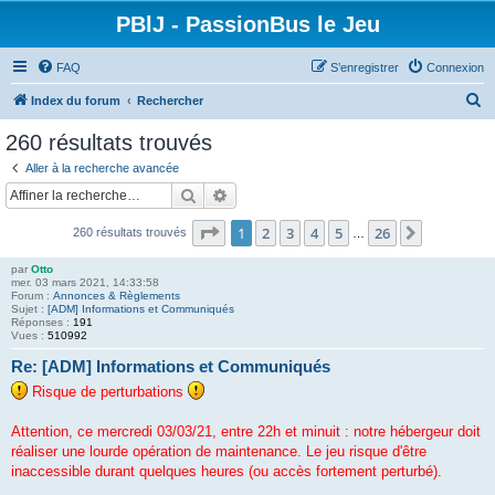
PBlJ - PassionBus le Jeu
FAQ
S’enregistrer
Connexion
R
Index du forum
Rechercher
e
260 résultats trouvés
c
Aller à la recherche avancée
h
Rechercher
Recherche avancée
e
Page
1
sur
26
1
2
3
4
5
26
Suivante
260 résultats trouvés
r
…
c
par
Otto
mer. 03 mars 2021, 14:33:58
h
Forum :
Annonces & Règlements
Sujet :
[ADM] Informations et Communiqués
e
Réponses :
191
Vues :
510992
r
Re: [ADM] Informations et Communiqués
Risque de perturbations
Attention, ce mercredi 03/03/21, entre 22h et minuit : notre hébergeur doit
réaliser une lourde opération de maintenance. Le jeu risque d'être
inaccessible durant quelques heures (ou accès fortement perturbé).