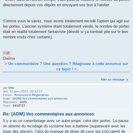
directement depuis vos dépôts en envoyant vos bus à l'atelier.
Comme vous le savez, nous avons totalement recodé l'option qui agit sur
les portes. L'ancien système étant totalement vérolé, le nombre de portes
était en réalité totalement fantaisiste (désolé si ça tombait pile sur le bon
nombre voulu chez certains).
Cdlt,
Daiima
> Un commentaire ? Une question ? Réagissez à cette annonce sur
ce topic ! <
.
Aller au message
par
Otto
dim. 31 janv. 2021, 03:32:17
Forum :
Annonces & Règlements
Sujet :
[ADM] Vos commentaires aux annonces
Réponses :
1025
Vues :
2410727
Re: [ADM] Vos commentaires aux annonces
Il y a eu un carambolage avec un autre projet, celui des portes. La pause
en attente du recodage du système bus à batterie (auparavant avec les
bugs des places). Celui du manque de dispo de ceux qui s'occupent de