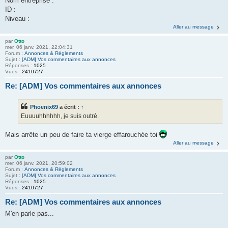
Nom entreprise :
ID :
Niveau :
Aller au message
par
Otto
mer. 06 janv. 2021, 22:04:31
Forum :
Annonces & Règlements
Sujet :
[ADM] Vos commentaires aux annonces
Réponses :
1025
Vues :
2410727
Re: [ADM] Vos commentaires aux annonces
Phoenix69
a écrit :
↑
Euuuuhhhhhh, je suis outré.
Mais arrête un peu de faire ta vierge effarouchée toi
Aller au message
par
Otto
mer. 06 janv. 2021, 20:59:02
Forum :
Annonces & Règlements
Sujet :
[ADM] Vos commentaires aux annonces
Réponses :
1025
Vues :
2410727
Re: [ADM] Vos commentaires aux annonces
M'en parle pas...