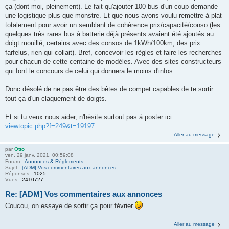
ça (dont moi, pleinement). Le fait qu'ajouter 100 bus d'un coup demande
une logistique plus que monstre. Et que nous avons voulu remettre à plat
totalement pour avoir un semblant de cohérence prix/capacité/conso (les
quelques très rares bus à batterie déjà présents avaient été ajoutés au
doigt mouillé, certains avec des consos de 1kWh/100km, des prix
farfelus, rien qui collait). Bref, concevoir les règles et faire les recherches
pour chacun de cette centaine de modèles. Avec des sites constructeurs
qui font le concours de celui qui donnera le moins d'infos.
Donc désolé de ne pas être des bêtes de compet capables de te sortir
tout ça d'un claquement de doigts.
Et si tu veux nous aider, n'hésite surtout pas à poster ici :
viewtopic.php?f=249&t=19197
Aller au message
par
Otto
ven. 29 janv. 2021, 00:59:08
Forum :
Annonces & Règlements
Sujet :
[ADM] Vos commentaires aux annonces
Réponses :
1025
Vues :
2410727
Re: [ADM] Vos commentaires aux annonces
Coucou, on essaye de sortir ça pour février
Aller au message