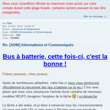
Nous vous conseillons d'éviter au maximum toute action sur votre
compte durant cette plage horaire, certaines actions pouvant ne pas être
enregistrées.
Aller au message
par
Otto
dim. 14 févr. 2021, 03:09:37
Forum :
Annonces & Règlements
Sujet :
[ADM] Informations et Communiqués
Réponses :
191
Vues :
510992
Re: [ADM] Informations et Communiqués
.
Bus à batterie, cette fois-ci, c'est la
bonne !
Chères joueuses, chers joueurs,
Après de nombreuses péripéties, cette fois-ci
nous vous annonçons
officiellement le lancement des bus à batterie sur le jeu !
C'est avec
plaisir que nous vous annonçons l'arrivée d'une centaine de nouveaux
modèles NEUFS (imaginez l'ampleur de la tâche
)
ce dimanche
.
La tâche a été ardue, et je tiens à remercier tous les concessionnaires
qui nous ont aidé ! Et un gros merci à Phoenix pour son travail de