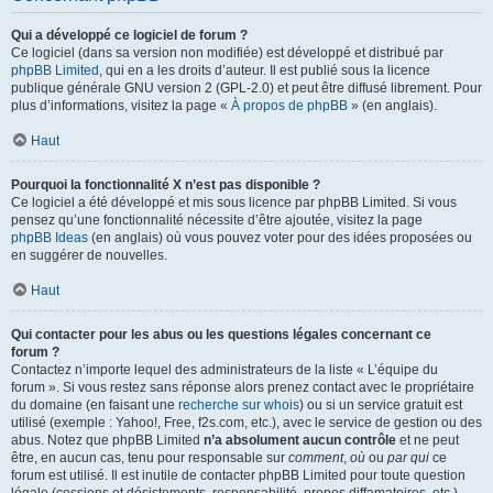
Qui a développé ce logiciel de forum ?
Ce logiciel (dans sa version non modifiée) est développé et distribué par
phpBB Limited
, qui en a les droits d’auteur. Il est publié sous la licence
publique générale GNU version 2 (GPL-2.0) et peut être diffusé librement. Pour
plus d’informations, visitez la page «
À propos de phpBB
» (en anglais).
Haut
Pourquoi la fonctionnalité X n’est pas disponible ?
Ce logiciel a été développé et mis sous licence par phpBB Limited. Si vous
pensez qu’une fonctionnalité nécessite d’être ajoutée, visitez la page
phpBB Ideas
(en anglais) où vous pouvez voter pour des idées proposées ou
en suggérer de nouvelles.
Haut
Qui contacter pour les abus ou les questions légales concernant ce
forum ?
Contactez n’importe lequel des administrateurs de la liste « L’équipe du
forum ». Si vous restez sans réponse alors prenez contact avec le propriétaire
du domaine (en faisant une
recherche sur whois
) ou si un service gratuit est
utilisé (exemple : Yahoo!, Free, f2s.com, etc.), avec le service de gestion ou des
abus. Notez que phpBB Limited
n’a absolument aucun contrôle
et ne peut
être, en aucun cas, tenu pour responsable sur
comment
,
où
ou
par qui
ce
forum est utilisé. Il est inutile de contacter phpBB Limited pour toute question