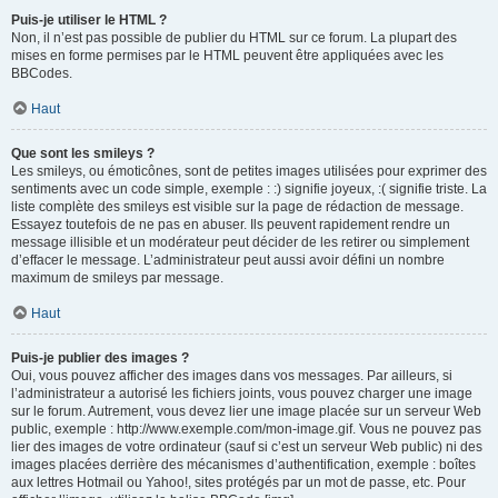
Puis-je utiliser le HTML ?
Non, il n’est pas possible de publier du HTML sur ce forum. La plupart des
mises en forme permises par le HTML peuvent être appliquées avec les
BBCodes.
Haut
Que sont les smileys ?
Les smileys, ou émoticônes, sont de petites images utilisées pour exprimer des
sentiments avec un code simple, exemple : :) signifie joyeux, :( signifie triste. La
liste complète des smileys est visible sur la page de rédaction de message.
Essayez toutefois de ne pas en abuser. Ils peuvent rapidement rendre un
message illisible et un modérateur peut décider de les retirer ou simplement
d’effacer le message. L’administrateur peut aussi avoir défini un nombre
maximum de smileys par message.
Haut
Puis-je publier des images ?
Oui, vous pouvez afficher des images dans vos messages. Par ailleurs, si
l’administrateur a autorisé les fichiers joints, vous pouvez charger une image
sur le forum. Autrement, vous devez lier une image placée sur un serveur Web
public, exemple : http://www.exemple.com/mon-image.gif. Vous ne pouvez pas
lier des images de votre ordinateur (sauf si c’est un serveur Web public) ni des
images placées derrière des mécanismes d’authentification, exemple : boîtes
aux lettres Hotmail ou Yahoo!, sites protégés par un mot de passe, etc. Pour