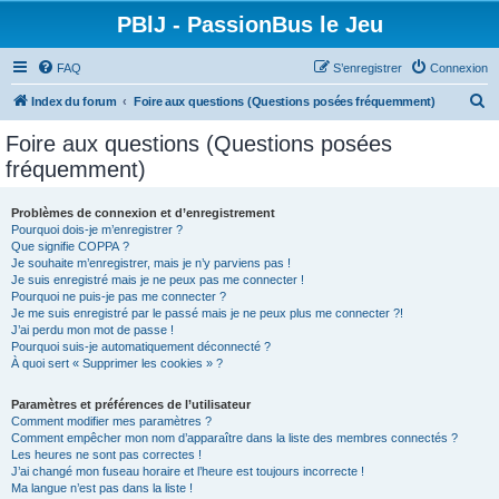
PBlJ - PassionBus le Jeu
FAQ
S’enregistrer
Connexion
R
Index du forum
Foire aux questions (Questions posées fréquemment)
e
Foire aux questions (Questions posées
c
fréquemment)
h
e
Problèmes de connexion et d’enregistrement
Pourquoi dois-je m’enregistrer ?
r
Que signifie COPPA ?
c
Je souhaite m’enregistrer, mais je n’y parviens pas !
Je suis enregistré mais je ne peux pas me connecter !
h
Pourquoi ne puis-je pas me connecter ?
Je me suis enregistré par le passé mais je ne peux plus me connecter ?!
e
J’ai perdu mon mot de passe !
r
Pourquoi suis-je automatiquement déconnecté ?
À quoi sert « Supprimer les cookies » ?
Paramètres et préférences de l’utilisateur
Comment modifier mes paramètres ?
Comment empêcher mon nom d’apparaître dans la liste des membres connectés ?
Les heures ne sont pas correctes !
J’ai changé mon fuseau horaire et l’heure est toujours incorrecte !
Ma langue n’est pas dans la liste !