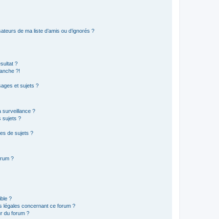
ateurs de ma liste d’amis ou d’ignorés ?
sultat ?
anche ?!
ages et sujets ?
a surveillance ?
 sujets ?
es de sujets ?
orum ?
ible ?
ns légales concernant ce forum ?
r du forum ?