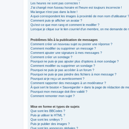
Les heures ne sont pas correctes !
J’ai changé mon fuseau horaire et l’heure est toujours incorrecte !
Ma langue n’est pas dans la liste !
A quoi correspondent les images à proximité de mon nom d’utilisateur 
Comment puis-je afficher un avatar ?
Qu’est-ce que mon rang et comment le modifier ?
Lorsque je clique sur le lien
courriel
d’un membre, on me demande de m
Problèmes liés à la publication de messages
Comment créer un nouveau sujet ou poster une réponse ?
Comment modifier ou supprimer un message ?
Comment ajouter une signature à mes messages ?
Comment créer un sondage ?
Pourquoi ne puis-je pas ajouter plus d’options à mon sondage ?
Comment modifier ou supprimer un sondage ?
Pourquoi ne puis-je pas accéder à un forum ?
Pourquoi ne puis-je pas joindre des fichiers à mon message ?
Pourquoi ai-je reçu un avertissement ?
Comment rapporter des messages à un modérateur ?
À quoi sert le bouton « Sauvegarder » dans la page de rédaction de 
Pourquoi mon message doit être validé ?
Comment remonter mon sujet ?
Mise en forme et types de sujets
Que sont les BBCodes ?
Puis-je utiliser le HTML ?
Que sont les smileys ?
Puis-je publier des images ?
Que sont les annonces globales ?