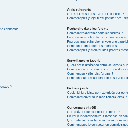
Amis et ignorés
Que sont mes listes d’amis et d’ignorés ?
?
Comment puis-je ajouter/supprimer des utilis
Recherche dans les forums
e connecter !?
Comment rechercher dans les forums ?
Pourquoi ma recherche ne renvoie aucun ré
Pourquoi ma recherche renvoie une page bl
Comment rechercher des membres ?
Comment puis-je trouver mes propres mess
Surveillance et favoris
Quelle est la différence entre les favoris et l
Comment mettre en favoris ou surveiller des
Comment surveiller des forums ?
Comment puis-je supprimer mes surveillanc
message ?
Fichiers joints
Quels fichiers joints sont autorisés sur ce f
Comment trouver tous mes fichiers joints ?
Concernant phpBB
Qui a développé ce logiciel de forum ?
Pourquoi la fonctionnalité X n’est pas dispon
Qui contacter pour les abus ou les questio
Comment puis-je contacter un administrateu