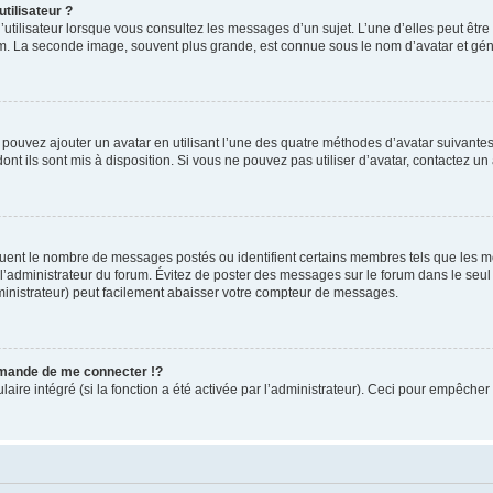
tilisateur ?
utilisateur lorsque vous consultez les messages d’un sujet. L’une d’elles peut êtr
rum. La seconde image, souvent plus grande, est connue sous le nom d’avatar et 
s pouvez ajouter un avatar en utilisant l’une des quatre méthodes d’avatar suivantes 
ont ils sont mis à disposition. Si vous ne pouvez pas utiliser d’avatar, contactez un
iquent le nombre de messages postés ou identifient certains membres tels que les 
ar l’administrateur du forum. Évitez de poster des messages sur le forum dans le seu
ministrateur) peut facilement abaisser votre compteur de messages.
mande de me connecter !?
re intégré (si la fonction a été activée par l’administrateur). Ceci pour empêcher l’u