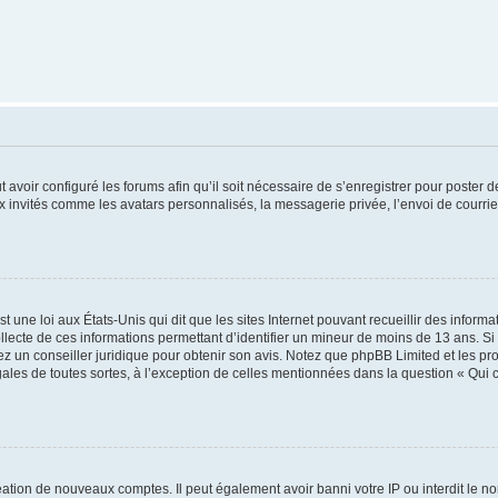
t avoir configuré les forums afin qu’il soit nécessaire de s’enregistrer pour poster
x invités comme les avatars personnalisés, la messagerie privée, l’envoi de courri
t une loi aux États-Unis qui dit que les sites Internet pouvant recueillir des infor
ollecte de ces informations permettant d’identifier un mineur de moins de 13 ans. S
tez un conseiller juridique pour obtenir son avis. Notez que phpBB Limited et les pr
gales de toutes sortes, à l’exception de celles mentionnées dans la question « Qui
réation de nouveaux comptes. Il peut également avoir banni votre IP ou interdit le no