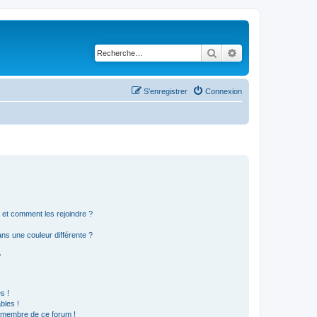
Rechercher
Recherche avancé
S’enregistrer
Connexion
s et comment les rejoindre ?
s une couleur différente ?
?
s !
bles !
n membre de ce forum !