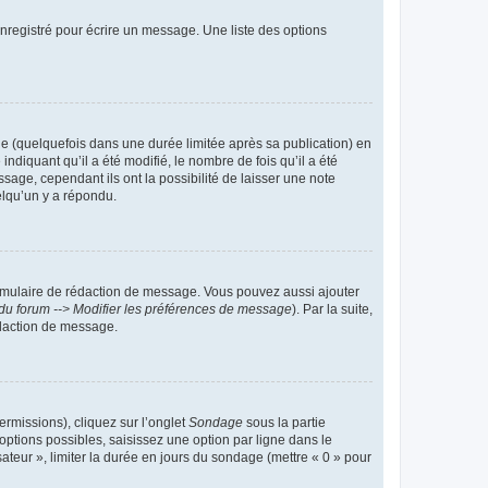
nregistré pour écrire un message. Une liste des options
 (quelquefois dans une durée limitée après sa publication) en
iquant qu’il a été modifié, le nombre de fois qu’il a été
sage, cependant ils ont la possibilité de laisser une note
elqu’un y a répondu.
rmulaire de rédaction de message. Vous pouvez aussi ajouter
du forum --> Modifier les préférences de message
). Par la suite,
daction de message.
ermissions), cliquez sur l’onglet
Sondage
sous la partie
ptions possibles, saisissez une option par ligne dans le
ateur », limiter la durée en jours du sondage (mettre « 0 » pour