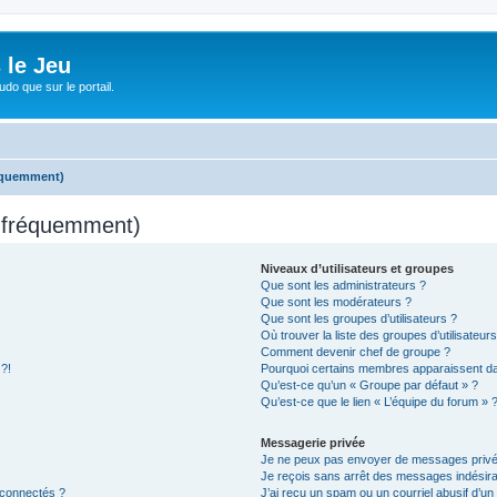
 le Jeu
udo que sur le portail.
réquemment)
s fréquemment)
Niveaux d’utilisateurs et groupes
Que sont les administrateurs ?
Que sont les modérateurs ?
Que sont les groupes d’utilisateurs ?
Où trouver la liste des groupes d’utilisateur
Comment devenir chef de groupe ?
 ?!
Pourquoi certains membres apparaissent dan
Qu’est-ce qu’un « Groupe par défaut » ?
Qu’est-ce que le lien « L’équipe du forum » 
Messagerie privée
Je ne peux pas envoyer de messages privé
Je reçois sans arrêt des messages indésira
 connectés ?
J’ai reçu un spam ou un courriel abusif d’u