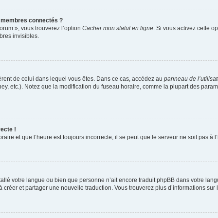
s membres connectés ?
forum », vous trouverez l’option
Cacher mon statut en ligne
. Si vous activez cette o
es invisibles.
ifférent de celui dans lequel vous êtes. Dans ce cas, accédez au
panneau de l’utilisa
ney, etc.). Notez que la modification du fuseau horaire, comme la plupart des para
ecte !
aire et que l’heure est toujours incorrecte, il se peut que le serveur ne soit pas à
installé votre langue ou bien que personne n’ait encore traduit phpBB dans votre l
s à créer et partager une nouvelle traduction. Vous trouverez plus d’informations sur l