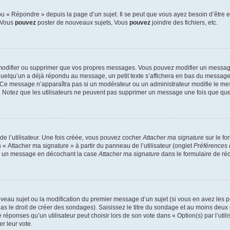
 « Répondre » depuis la page d’un sujet. Il se peut que vous ayez besoin d’être e
: Vous
pouvez
poster de nouveaux sujets, Vous
pouvez
joindre des fichiers, etc.
modifier ou supprimer que vos propres messages. Vous pouvez modifier un message
lqu’un a déjà répondu au message, un petit texte s’affichera en bas du message ind
n. Ce message n’apparaîtra pas si un modérateur ou un administrateur modifie le mes
ive. Notez que les utilisateurs ne peuvent pas supprimer un message une fois que qu
e l’utilisateur. Une fois créée, vous pouvez cocher
Attacher ma signature
sur le fo
 « Attacher ma signature » à partir du panneau de l’utilisateur (onglet
Préférences 
 à un message en décochant la case
Attacher ma signature
dans le formulaire de ré
ouveau sujet ou la modification du premier message d’un sujet (si vous en avez les p
 le droit de créer des sondages). Saisissez le titre du sondage et au moins deux o
onses qu’un utilisateur peut choisir lors de son vote dans « Option(s) par l’utilis
er leur vote.